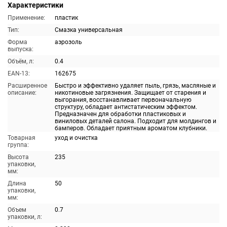
Характеристики
Применение:
пластик
Тип:
Смазка универсальная
Форма
аэрозоль
выпуска:
Объём, л:
0.4
EAN-13:
162675
Расширенное
Быстро и эффективно удаляет пыль, грязь, масляные и
описание:
никотиновые загрязнения. Защищает от старения и
выгорания, восстанавливает первоначальную
структуру, обладает антистатическим эффектом.
Предназначен для обработки пластиковых и
виниловых деталей салона. Подходит для молдингов и
бамперов. Обладает приятным ароматом клубники.
Товарная
уход и очистка
группа:
Высота
235
упаковки,
мм:
Длина
50
упаковки,
мм:
Объем
0.7
упаковки, л: