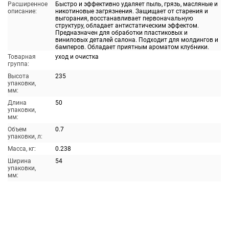
Расширенное
Быстро и эффективно удаляет пыль, грязь, масляные и
описание:
никотиновые загрязнения. Защищает от старения и
выгорания, восстанавливает первоначальную
структуру, обладает антистатическим эффектом.
Предназначен для обработки пластиковых и
виниловых деталей салона. Подходит для молдингов и
бамперов. Обладает приятным ароматом клубники.
Товарная
уход и очистка
группа:
Высота
235
упаковки,
мм:
Длина
50
упаковки,
мм:
Объем
0.7
упаковки, л:
Масса, кг:
0.238
Ширина
54
упаковки,
мм: