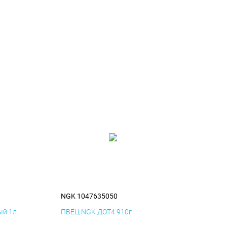
NGK 1047635050
й 1л.
ПВЕЦ NGK ДОТ4 910г