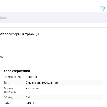
аталоги
Формы
Страницы
0мл
Характеристики
Применение:
пластик
Тип:
Смазка универсальная
Форма
аэрозоль
выпуска:
Объём, л:
0.4
EAN-13:
94301