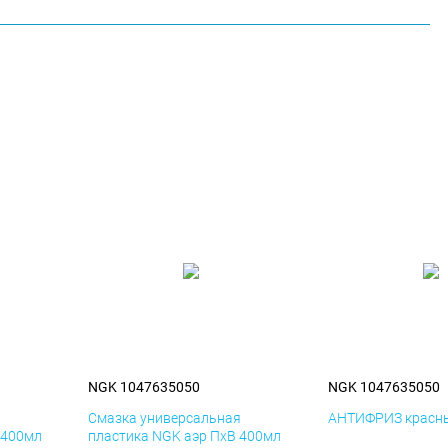
NGK 1047635050
NGK 1047635050
я
Смазка универсальная
АНТИФРИЗ красны
 400мл
пластика NGK аэр ПхВ 400мл