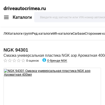
driveautocrimea.ru
Каталоги
ЛК
Каталоги групп
Ред.каталоги
Wh-каталоги
Carbase
Сторонние к
NGK
94301
Смазка универсальная пластика NGK аэр Ароматная 40
О бренде NGK
0 оценок