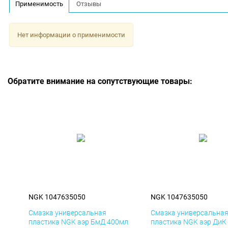
Применимость
Отзывы
Нет информации о применимости
Обратите внимание на сопутствующие товары:
NGK 1047635050
NGK 1047635050
Смазка универсальная
Смазка универсальна
пластика NGK аэр БмД 400мл
пластика NGK аэр ДиК