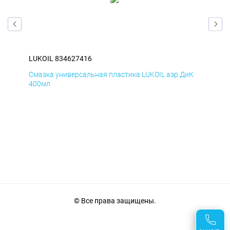
LUKOIL 834627416
LUK
мД
Смазка универсальная пластика LUKOIL аэр ДиК
Сма
400мл
40
© Все права защищены.