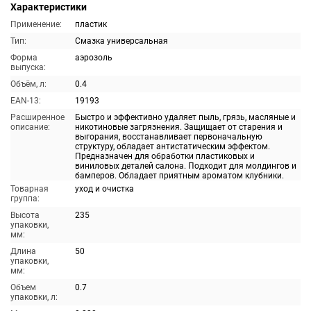
Характеристики
Применение:
пластик
Тип:
Смазка универсальная
Форма
аэрозоль
выпуска:
Объём, л:
0.4
EAN-13:
19193
Расширенное
Быстро и эффективно удаляет пыль, грязь, масляные и
описание:
никотиновые загрязнения. Защищает от старения и
выгорания, восстанавливает первоначальную
структуру, обладает антистатическим эффектом.
Предназначен для обработки пластиковых и
виниловых деталей салона. Подходит для молдингов и
бамперов. Обладает приятным ароматом клубники.
Товарная
уход и очистка
группа:
Высота
235
упаковки,
мм:
Длина
50
упаковки,
мм:
Объем
0.7
упаковки, л: