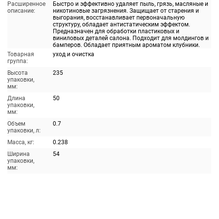
Расширенное
Быстро и эффективно удаляет пыль, грязь, масляные и
описание:
никотиновые загрязнения. Защищает от старения и
выгорания, восстанавливает первоначальную
структуру, обладает антистатическим эффектом.
Предназначен для обработки пластиковых и
виниловых деталей салона. Подходит для молдингов и
бамперов. Обладает приятным ароматом клубники.
Товарная
уход и очистка
группа:
Высота
235
упаковки,
мм:
Длина
50
упаковки,
мм:
Объем
0.7
упаковки, л:
Масса, кг:
0.238
Ширина
54
упаковки,
мм: