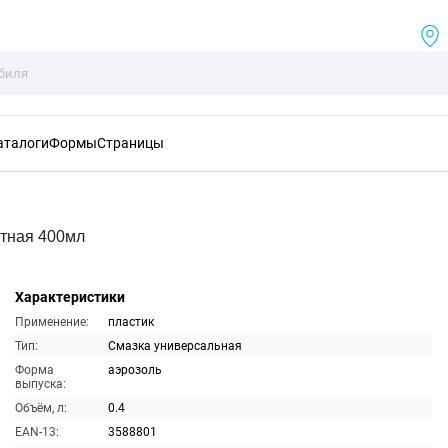
аталоги
Формы
Страницы
тная 400мл
Характеристики
Применение:
пластик
Тип:
Смазка универсальная
Форма
аэрозоль
выпуска:
Объём, л:
0.4
EAN-13:
3588801