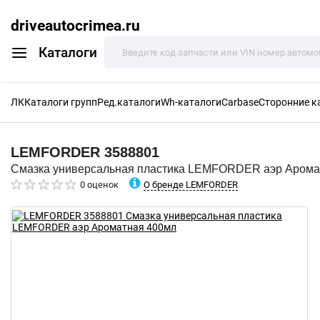
driveautocrimea.ru
Каталоги
ЛК
Каталоги групп
Ред.каталоги
Wh-каталоги
Carbase
Сторонние к
LEMFORDER
3588801
Смазка универсальная пластика LEMFORDER аэр Арома
О бренде LEMFORDER
0 оценок