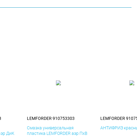
3
LEMFORDER 910753303
LEMFORDER 9107
я
Смазка универсальная
АНТИФРИЗ красны
аэр ДиК
пластика LEMFORDER аэр ПхВ