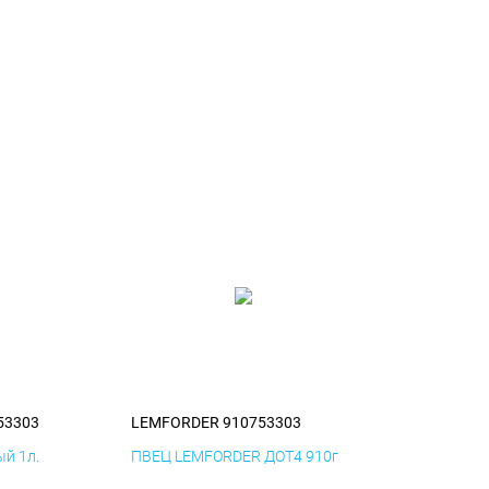
53303
LEMFORDER 910753303
й 1л.
ПВЕЦ LEMFORDER ДОТ4 910г