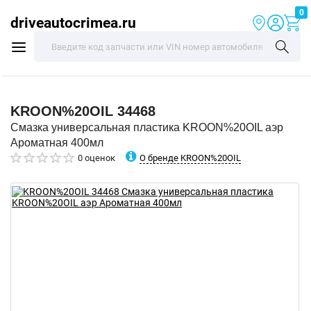
0
driveautocrimea.ru
KROON%20OIL
34468
Смазка универсальная пластика KROON%20OIL аэр
Ароматная 400мл
О бренде KROON%20OIL
0 оценок