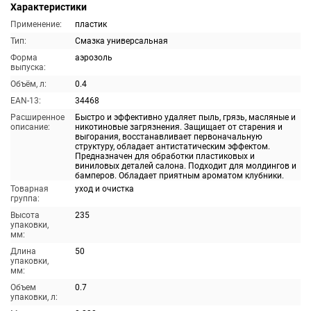
Характеристики
Применение:
пластик
Тип:
Смазка универсальная
Форма
аэрозоль
выпуска:
Объём, л:
0.4
EAN-13:
34468
Расширенное
Быстро и эффективно удаляет пыль, грязь, масляные и
описание:
никотиновые загрязнения. Защищает от старения и
выгорания, восстанавливает первоначальную
структуру, обладает антистатическим эффектом.
Предназначен для обработки пластиковых и
виниловых деталей салона. Подходит для молдингов и
бамперов. Обладает приятным ароматом клубники.
Товарная
уход и очистка
группа:
Высота
235
упаковки,
мм:
Длина
50
упаковки,
мм:
Объем
0.7
упаковки, л: