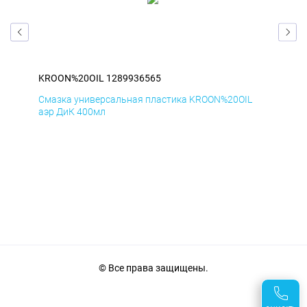
KROON%20OIL 1289936565
KR
Смазка универсальная пластика KROON%20OIL
Сма
аэр ДиК 400мл
аэр
© Все права защищены.