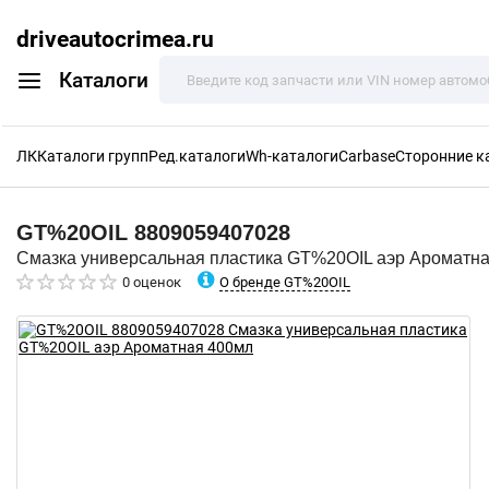
driveautocrimea.ru
Каталоги
ЛК
Каталоги групп
Ред.каталоги
Wh-каталоги
Carbase
Сторонние к
GT%20OIL
8809059407028
Смазка универсальная пластика GT%20OIL аэр Ароматн
О бренде GT%20OIL
0 оценок