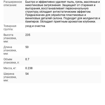
Расширенное
Быстро и эффективно удаляет пыль, грязь, масляные и
описание:
никотиновые загрязнения. Защищает от старения и
выгорания, восстанавливает первоначальную
структуру, обладает антистатическим эффектом.
Предназначен для обработки пластиковых и
виниловых деталей салона. Подходит для молдингов и
бамперов. Обладает приятным ароматом клубники.
Товарная
уход и очистка
группа:
Высота
235
упаковки,
мм:
Длина
50
упаковки,
мм:
Объем
0.7
упаковки, л:
Масса, кг:
0.238
Ширина
54
упаковки,
мм: