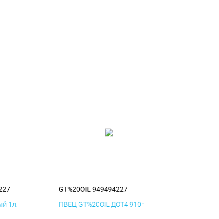
227
GT%20OIL 949494227
й 1л.
ПВЕЦ GT%20OIL ДОТ4 910г