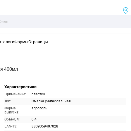
аталоги
Формы
Страницы
ая 400мл
Характеристики
Применение:
пластик
Тип:
Смазка универсальная
Форма
аэрозоль
выпуска:
Объём, л:
0.4
EAN-13:
8809059407028