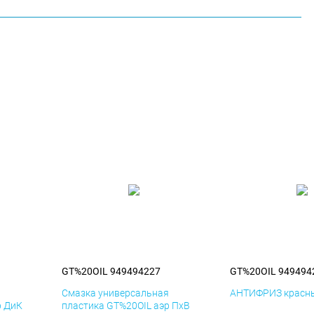
GT%20OIL 949494227
GT%20OIL 949494
я
Смазка универсальная
АНТИФРИЗ красны
р ДиК
пластика GT%20OIL аэр ПхВ