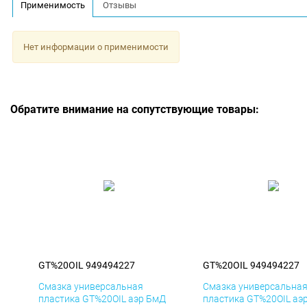
Применимость
Отзывы
Нет информации о применимости
Обратите внимание на сопутствующие товары:
GT%20OIL 949494227
GT%20OIL 949494227
Смазка универсальная
Смазка универсальна
пластика GT%20OIL аэр БмД
пластика GT%20OIL аэ