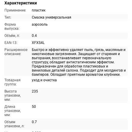
Характеристики
Применение:
пластик
Тип:
Смазка универсальная
Форма
аэрозоль
выпуска:
Объём, л:
0.4
EAN-13:
XFXS4L
Расширенное
Быстро и эффективно удаляет пыль, грязь, масляные и
описание:
никотиновые загрязнения. Защищает от старения и
выгорания, восстанавливает первоначальную
структуру, обладает антистатическим эффектом.
Предназначен для обработки пластиковых и
виниловых деталей салона. Подходит для молдингов и
бамперов. Обладает приятным ароматом клубники.
Товарная
уход и очистка
группа:
Высота
235
упаковки,
мм:
Длина
50
упаковки,
мм:
Объем
0.7
упаковки, л: