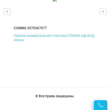
COMMA 2070367077
CO
Смазка универсальная пластика COMMA аэр БмД
Сма
400мл
40
© Все права защищены.