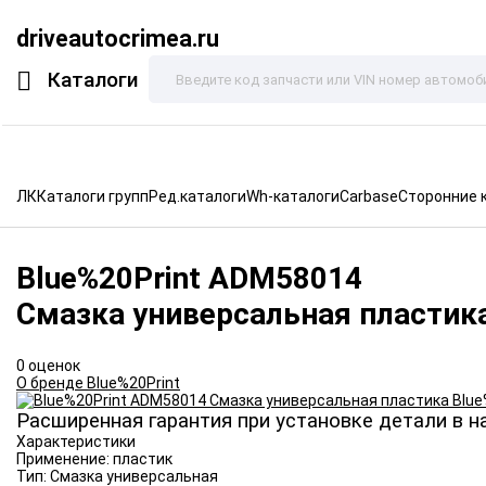
driveautocrimea.ru
Каталоги
ЛК
Каталоги групп
Ред.каталоги
Wh-каталоги
Carbase
Сторонние 
Blue%20Print
ADM58014
Смазка универсальная пластика
0 оценок
О бренде Blue%20Print
Расширенная гарантия при установке детали в н
Характеристики
Применение:
пластик
Тип:
Смазка универсальная