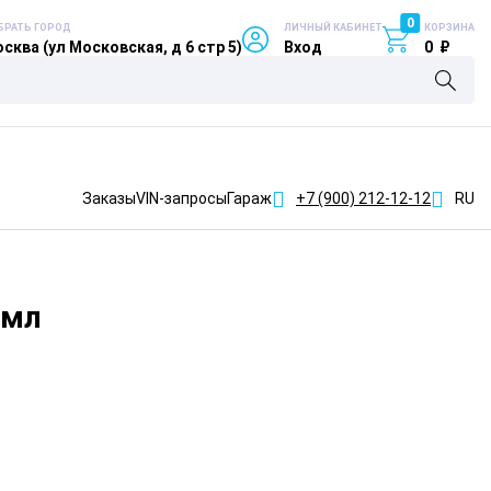
0
БРАТЬ ГОРОД
ЛИЧНЫЙ КАБИНЕТ
КОРЗИНА
сква (ул Московская, д 6 стр 5)
Вход
0
₽
Заказы
VIN-запросы
Гараж
+7 (900)
212-12-12
RU
0мл